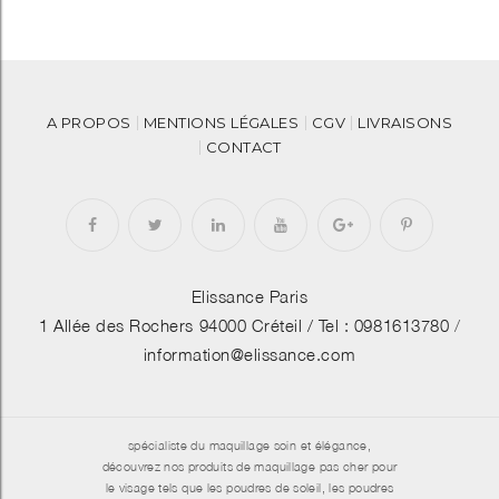
A PROPOS
MENTIONS LÉGALES
CGV
LIVRAISONS
CONTACT
Elissance Paris
1 Allée des Rochers 94000 Créteil /
Tel : 0981613780
/
information@elissance.com
spécialiste du maquillage soin et élégance,
découvrez nos produits de maquillage pas cher pour
le visage tels que les poudres de soleil, les poudres