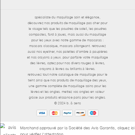
spécialiste du maquillage soin et élégance,
découvrez nos produits de maquillage pas cher pour
le visage tels que les poudres de soleil, les poudres
compactes, fard à joues, mais aussi du maquillage
pour les yeux avec notre gamme de mascaras :
mascara classique, mascara allongeant. retrouvez
aussi nos eyeliner, nos palettes d'ombre à paupières
et nos crayons a yeux. pour parfaire votre maquillage
des lèvres, optez pour nos divers rouges à lèvres,
crayons à lèvres ou brillants à lèvres.
retrouvez tout notre catalogue de maquillage pour le
teint ainsi que nos produits de maquillage des yeux,
une gamme complète de maquillage soins pour les
lèvres et les ongles. mettez vos ongles en valeur
grâce aux produits elissance paris pour les ongles.
© 2024 b. & sens
Marchand approuvé par la Société des Avis Garantis,
cliquez ici
pour vérifier l'attestation
.