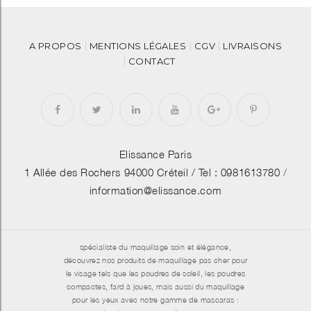
A PROPOS
MENTIONS LÉGALES
CGV
LIVRAISONS
CONTACT
Elissance Paris
1 Allée des Rochers 94000 Créteil /
Tel : 0981613780
/
information@elissance.com
spécialiste du maquillage soin et élégance,
découvrez nos produits de maquillage pas cher pour
le visage tels que les poudres de soleil, les poudres
compactes, fard à joues, mais aussi du maquillage
pour les yeux avec notre gamme de mascaras :