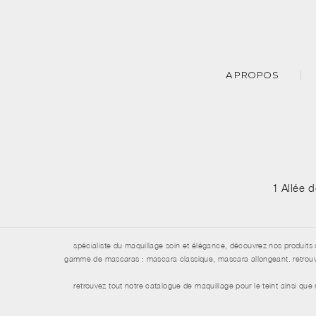
A PROPOS
1 Allée 
spécialiste du maquillage soin et élégance, découvrez nos produits 
gamme de mascaras : mascara classique, mascara allongeant. retrouvez 
retrouvez tout notre catalogue de maquillage pour le teint ainsi qu