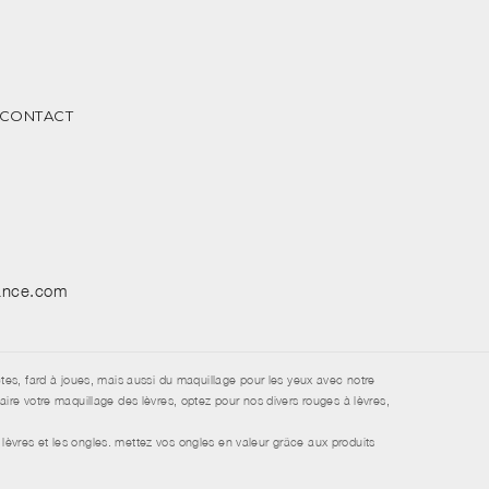
CONTACT
sance.com
tes, fard à joues, mais aussi du maquillage pour les yeux avec notre
re votre maquillage des lèvres, optez pour nos divers rouges à lèvres,
lèvres et les ongles. mettez vos ongles en valeur grâce aux produits