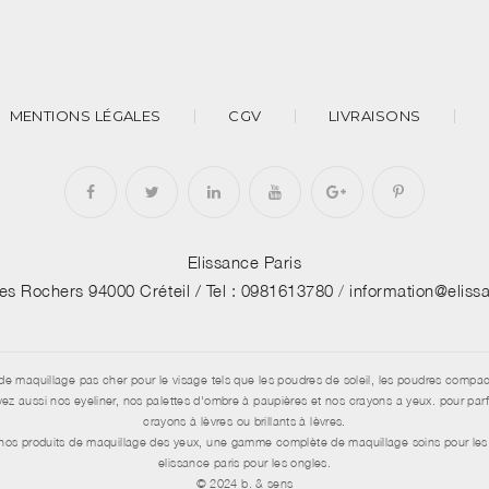
MENTIONS LÉGALES
CGV
LIVRAISONS
Elissance Paris
des Rochers 94000 Créteil /
Tel : 0981613780
/
information@elis
de maquillage pas cher pour le visage tels que les poudres de soleil, les poudres compac
aussi nos eyeliner, nos palettes d'ombre à paupières et nos crayons a yeux. pour parfai
crayons à lèvres ou brillants à lèvres.
e nos produits de maquillage des yeux, une gamme complète de maquillage soins pour les 
elissance paris pour les ongles.
© 2024 b. & sens