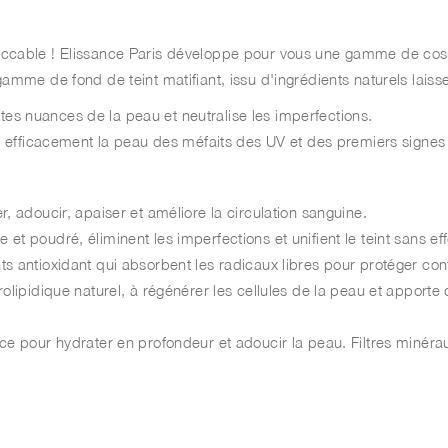
eccable ! Elissance Paris développe pour vous une gamme de cosmé
gamme de fond de teint matifiant, issu d'ingrédients naturels laiss
es nuances de la peau et neutralise les imperfections.
ge efficacement la peau des méfaits des UV et des premiers signes 
, adoucir, apaiser et améliore la circulation sanguine.
t poudré, éliminent les imperfections et unifient le teint sans eff
s antioxidant qui absorbent les radicaux libres pour protéger con
rolipidique naturel, à régénérer les cellules de la peau et apporte
ace pour hydrater en profondeur et adoucir la peau. Filtres minéra