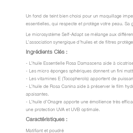
Un fond de teint bien choisi pour un maquillage imp
essentielles, qui respecte et protège votre peau. Sa 
Le microsystème Self-Adapt se mélange aux différent
L’association synergique d’huiles et de filtres protè
Ingrédients Clés :
- L’huile Essentielle Rosa Damascena aide à cicatriser
- Les micro éponges sphériques donnent un fini matte e
- Les vitamines E (Tocopherols) apportent de puissant
- L’huile de Rosa Canina aide à préserver le film hyd
apaisantes.
- L’huile d’Onagre apporte une émollience très effic
une protection UVA et UVB optimale.
Caractéristiques :
Matifiant et poudré