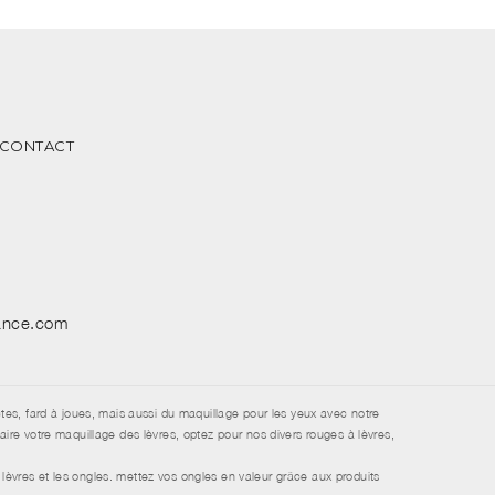
CONTACT
sance.com
tes, fard à joues, mais aussi du maquillage pour les yeux avec notre
re votre maquillage des lèvres, optez pour nos divers rouges à lèvres,
lèvres et les ongles. mettez vos ongles en valeur grâce aux produits