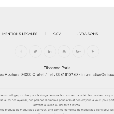
MENTIONS LÉGALES
CGV
LIVRAISONS
Elissance Paris
des Rochers 94000 Créteil /
Tel : 0981613780
/
information@elis
de maquillage pas cher pour le visage tels que les poudres de soleil, les poudres compac
aussi nos eyeliner, nos palettes d'ombre à paupières et nos crayons a yeux. pour parfai
crayons à lèvres ou brillants à lèvres.
e nos produits de maquillage des yeux, une gamme complète de maquillage soins pour les 