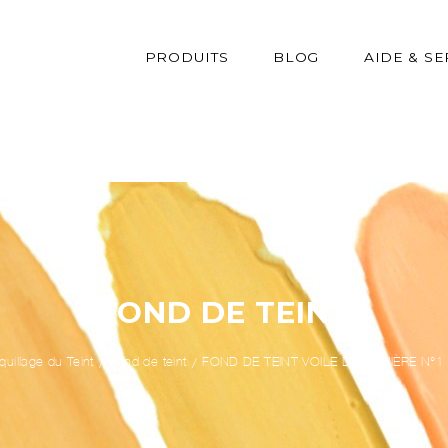
PRODUITS
BLOG
AIDE & SE
FOND DE TEINT
uillage du Teint
Fond de teint
FOND DE TEINT VOILE DE LUMIÈRE N°1