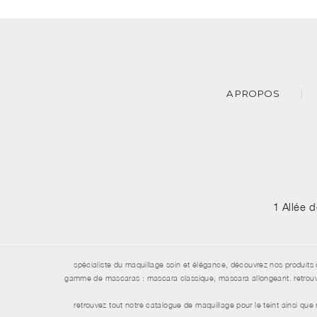
A PROPOS
1 Allée 
spécialiste du maquillage soin et élégance, découvrez nos produits 
gamme de mascaras : mascara classique, mascara allongeant. retrouvez 
retrouvez tout notre catalogue de maquillage pour le teint ainsi qu