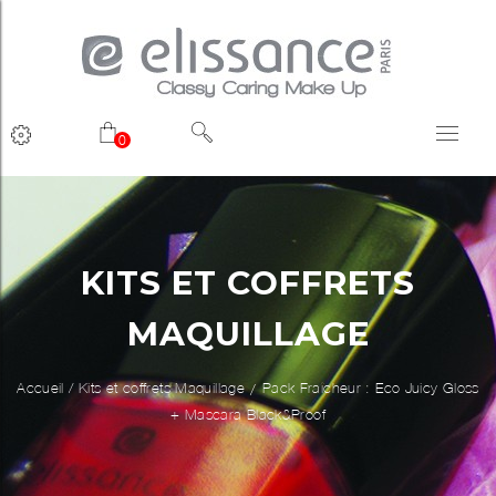
0
KITS ET COFFRETS
MAQUILLAGE
Accueil
/
Kits et coffrets Maquillage
Pack Fraîcheur : Eco Juicy Gloss
+ Mascara Black&Proof