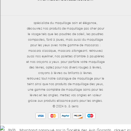
spécialiste du maquillage soin et élégance,
découvrez nos produits de maquillage pas cher pour
le visage tels que les poudres de soleil, les poudres
compactes, fard à joues, mais aussi du maquillage
pour les yeux avec notre gamme de mascaras :
mascara classique, mascara allongeant. retrouvez
aussi nos eyeliner, nos palettes d'ombre à paupières
et nos crayons a yeux. pour parfaire votre maquillage
des lèvres, optez pour nos divers rouges à lèvres,
crayons à lèvres ou brillants à lèvres.
retrouvez tout notre catalogue de maquillage pour le
teint ainsi que nos produits de maquillage des yeux,
une gamme complète de maquillage soins pour les
lèvres et les ongles. mettez vos ongles en valeur
grâce aux produits elissance paris pour les ongles.
© 2024 b. & sens
Marchand approuvé par la Société des Avis Garantis,
cliquez ici