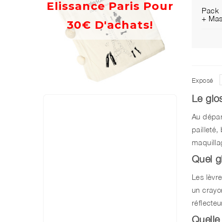
Elissance Paris Pour
Pack 
+ Mas
30€ D'achats!
Exposé
Le glo
Au départ
pailleté,
maquilla
Quel gl
Les lèvre
un crayo
réflecte
Quelle 