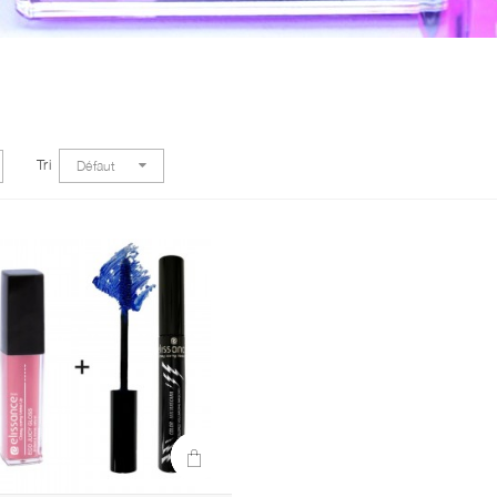
Tri
Défaut