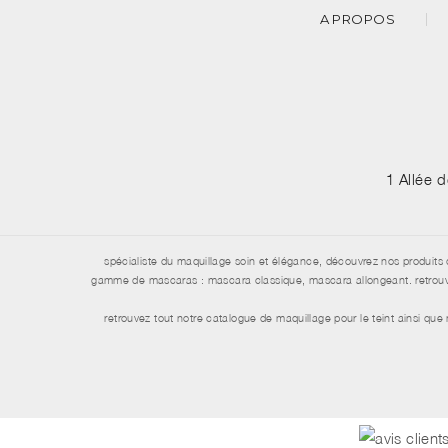
A PROPOS
1 Allée 
spécialiste du maquillage soin et élégance, découvrez nos produits 
gamme de mascaras : mascara classique, mascara allongeant. retrouvez 
retrouvez tout notre catalogue de maquillage pour le teint ainsi qu