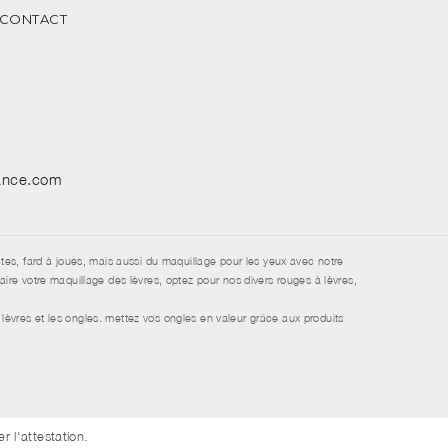
CONTACT
sance.com
tes, fard à joues, mais aussi du maquillage pour les yeux avec notre
re votre maquillage des lèvres, optez pour nos divers rouges à lèvres,
lèvres et les ongles. mettez vos ongles en valeur grâce aux produits
ier l'attestation
.