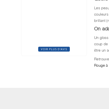
Les peau
couleurs
brillant 
On ada
Un gloss 
coup de p
VOIR PLUS D'AVIS
être un 
Retrouve
Rouge à 