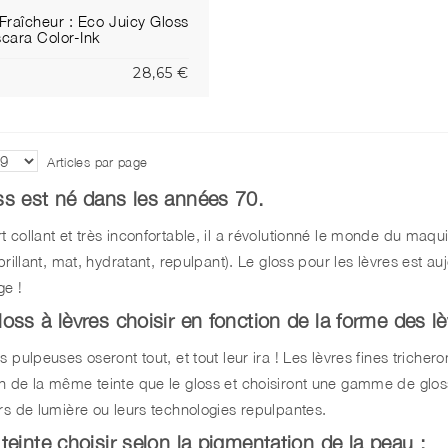
Fraîcheur : Eco Juicy Gloss
cara Color-Ink
28,65 €
Articles par page
ss est né dans les années 70.
 collant et très inconfortable, il a révolutionné le monde du maqui
 brillant, mat, hydratant, repulpant). Le gloss pour les lèvres est 
ge !
oss à lèvres choisir en fonction de la forme des lè
s pulpeuses oseront tout, et tout leur ira ! Les lèvres fines triche
n de la même teinte que le gloss et choisiront une gamme de glos
urs de lumière ou leurs technologies repulpantes.
teinte choisir selon la pigmentation de la peau :