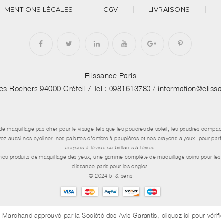
MENTIONS LÉGALES
CGV
LIVRAISONS
Elissance Paris
des Rochers 94000 Créteil /
Tel : 0981613780
/
information@elis
de maquillage pas cher pour le visage tels que les poudres de soleil, les poudres compac
aussi nos eyeliner, nos palettes d'ombre à paupières et nos crayons a yeux. pour parfai
crayons à lèvres ou brillants à lèvres.
e nos produits de maquillage des yeux, une gamme complète de maquillage soins pour les 
elissance paris pour les ongles.
© 2024 b. & sens
Marchand approuvé par la Société des Avis Garantis,
cliquez ici pour vérif