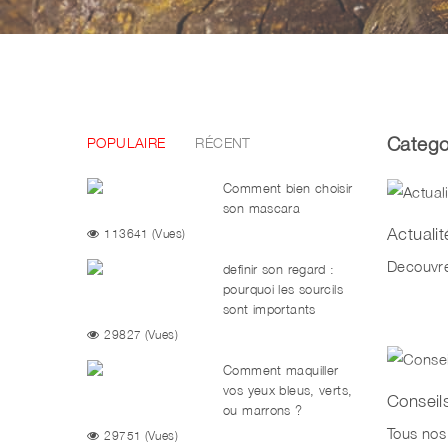
Catego
POPULAIRE
RÉCENT
Comment bien choisir
son mascara
Actualit
113641 (Vues)
Decouvre
definir son regard :
pourquoi les sourcils
sont importants
29827 (Vues)
Comment maquiller
vos yeux bleus, verts,
Conseil
ou marrons ?
Elissance vous dis
Tous nos
29751 (Vues)