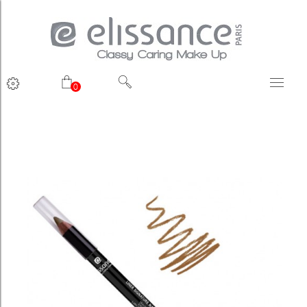
0
ACCUEIL
Accueil
/
Liner Signature Natural Brow Definition - Blond