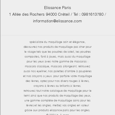
Elissance Paris
1 Allée des Rochers 94000 Créteil /
Tel : 0981613780
/
information@elissance.com
spécialiste du maquillage soin et élégance,
découvrez nos produits de maquillage pas cher pour
le visage tels que les poudres de soleil, les poudres
compactes, fard à joues, mais aussi du maquillage
pour les yeux avec notre gamme de mascaras :
mascara classique, mascara allongeant. retrouvez
aussi nos eyeliner, nos palettes d'ombre à paupières
et nos crayons a yeux. pour parfaire votre maquillage
des lèvres, optez pour nos divers rouges à lèvres,
crayons à lèvres ou brillants à lèvres.
retrouvez tout notre catalogue de maquillage pour le
teint ainsi que nos produits de maquillage des yeux,
une gamme complète de maquillage soins pour les
lèvres et les ongles. mettez vos ongles en valeur
grâce aux produits elissance paris pour les ongles.
© 2024 b. & sens