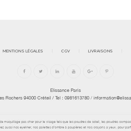
MENTIONS LÉGALES
CGV
LIVRAISONS
Elissance Paris
des Rochers 94000 Créteil /
Tel : 0981613780
/
information@elis
de maquillage pas cher pour le visage tels que les poudres de soleil, les poudres compac
aussi nos eyeliner, nos palettes d'ombre à paupières et nos crayons a yeux. pour parfai