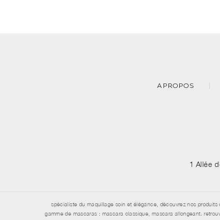
A PROPOS
1 Allée 
spécialiste du maquillage soin et élégance, découvrez nos produits 
gamme de mascaras : mascara classique, mascara allongeant. retrouvez 