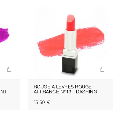
ROUGE A LEVRES ROUGE
ROUG
ENT
ATTIRANCE N°13 - DASHING
ATTI
13,50 €
13,50