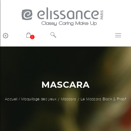
0
MASCARA
Accueil
/
Maquillage des yeux
Mascara
Le Mascara Black & Proof