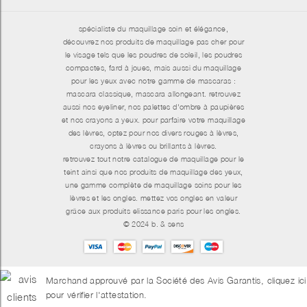
spécialiste du maquillage soin et élégance,
découvrez nos produits de maquillage pas cher pour
le visage tels que les poudres de soleil, les poudres
compactes, fard à joues, mais aussi du maquillage
pour les yeux avec notre gamme de mascaras :
mascara classique, mascara allongeant. retrouvez
aussi nos eyeliner, nos palettes d'ombre à paupières
et nos crayons a yeux. pour parfaire votre maquillage
des lèvres, optez pour nos divers rouges à lèvres,
crayons à lèvres ou brillants à lèvres.
retrouvez tout notre catalogue de maquillage pour le
teint ainsi que nos produits de maquillage des yeux,
une gamme complète de maquillage soins pour les
lèvres et les ongles. mettez vos ongles en valeur
grâce aux produits elissance paris pour les ongles.
© 2024 b. & sens
Marchand approuvé par la Société des Avis Garantis,
cliquez ici
pour vérifier l'attestation
.