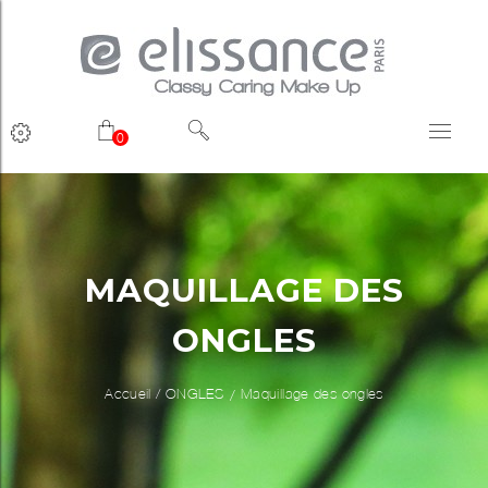
0
MAQUILLAGE DES
ONGLES
Accueil
/
ONGLES
Maquillage des ongles