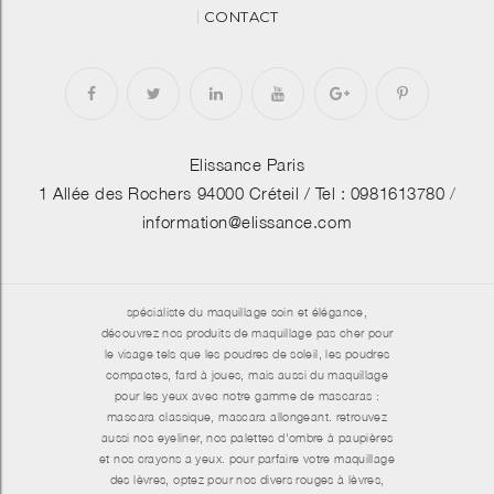
CONTACT
Elissance Paris
1 Allée des Rochers 94000 Créteil /
Tel : 0981613780
/
information@elissance.com
spécialiste du maquillage soin et élégance,
découvrez nos produits de maquillage pas cher pour
le visage tels que les poudres de soleil, les poudres
compactes, fard à joues, mais aussi du maquillage
pour les yeux avec notre gamme de mascaras :
mascara classique, mascara allongeant. retrouvez
aussi nos eyeliner, nos palettes d'ombre à paupières
et nos crayons a yeux. pour parfaire votre maquillage
des lèvres, optez pour nos divers rouges à lèvres,