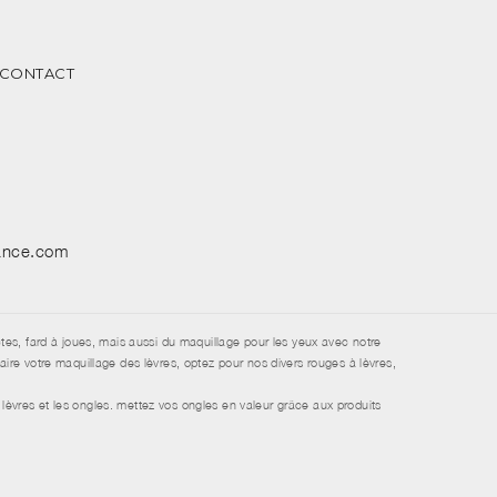
CONTACT
sance.com
tes, fard à joues, mais aussi du maquillage pour les yeux avec notre
re votre maquillage des lèvres, optez pour nos divers rouges à lèvres,
lèvres et les ongles. mettez vos ongles en valeur grâce aux produits