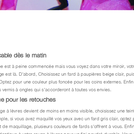
able dès le matin
ée est à peine commencée mais vous voyez dans votre miroir, votre
ge est là. D'abord, Choisissez un fard à paupières beige clair, pu
 Optez pour une couleur plus foncée pour les coins externes. Enfi
 vernis à ongles qui s'accorderont à toutes vos envies.
ue pour les retouches
uge à lèvres devient de moins en moins visible, choisissez une te
ple, si vous avez maquillé vos yeux avec un fard gris clair, optez
t de maquillage, plusieurs couleurs de fards s'offrent à vous. Enfi
dentique à votre rouge à lèvres pour un fini poudré durable. Vous é