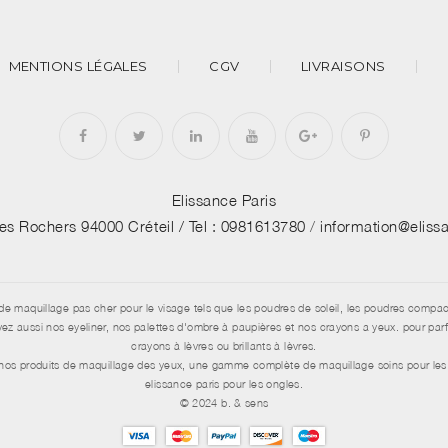
MENTIONS LÉGALES
CGV
LIVRAISONS
Elissance Paris
des Rochers 94000 Créteil /
Tel : 0981613780
/
information@elis
de maquillage pas cher pour le visage tels que les poudres de soleil, les poudres compac
aussi nos eyeliner, nos palettes d'ombre à paupières et nos crayons a yeux. pour parfai
crayons à lèvres ou brillants à lèvres.
e nos produits de maquillage des yeux, une gamme complète de maquillage soins pour les 
elissance paris pour les ongles.
© 2024 b. & sens