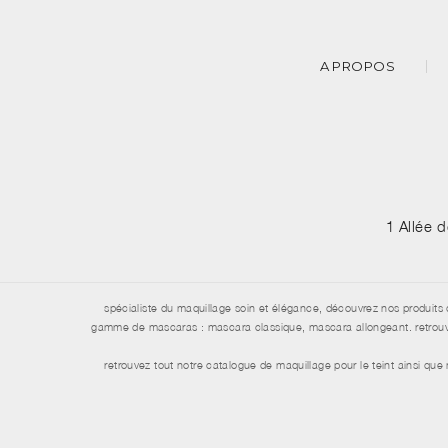
A PROPOS
1 Allée 
spécialiste du maquillage soin et élégance, découvrez nos produits 
gamme de mascaras : mascara classique, mascara allongeant. retrouvez 
retrouvez tout notre catalogue de maquillage pour le teint ainsi qu