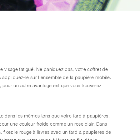
 visage fatigué. Ne paniquez pas, votre coffret de
is appliquez-le sur l'ensemble de la paupière mobile.
n, pour un autre avantage est que vous trouverez
inte dans les mêmes tons que votre fard à paupières.
 pour une couleur froide comme un rose clair. Dans
n, fixez le rouge à lèvres avec un fard à paupières de
viterez que votre rouge à lèvres ne file dès la