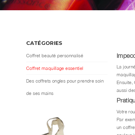
CATÉGORIES
Impecc
Coffret beauté personnalisé
La journ
Coffret maquillage essentiel
maquilla
Des coffrets ongles pour prendre soin
Ensuite,
aussi des
de ses mains
Pratiq
Votre ro
Par exem
un coffre
couleur i