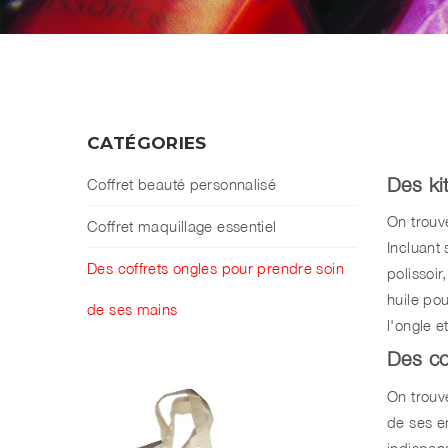
CATÉGORIES
Des ki
Coffret beauté personnalisé
On trouv
Coffret maquillage essentiel
Incluant
Des coffrets ongles pour prendre soin
polissoi
huile pou
de ses mains
l'ongle e
Des co
On trouve
de ses e
indispen