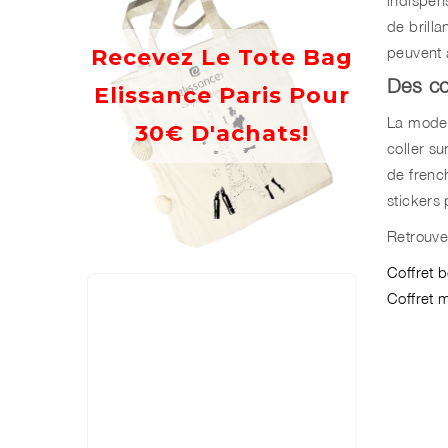
de brill
peuvent 
Recevez Le Tote Bag
Des co
Elissance Paris Pour
La mode 
30€ D'achats!
coller su
de frenc
stickers
Retrouve
Coffret 
Coffret m