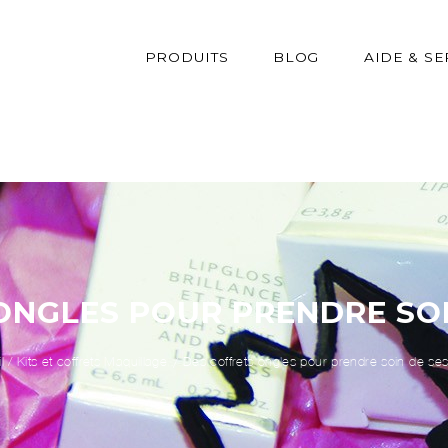
PRODUITS
BLOG
AIDE & SE
ONGLES POUR PRENDRE SOI
l
/
Kits et coffrets Maquillage
Des coffrets ongles pour prendre soin de se