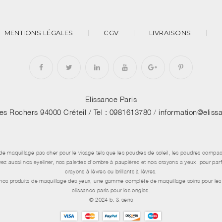
MENTIONS LÉGALES
CGV
LIVRAISONS
Elissance Paris
des Rochers 94000 Créteil /
Tel : 0981613780
/
information@elis
de maquillage pas cher pour le visage tels que les poudres de soleil, les poudres compac
aussi nos eyeliner, nos palettes d'ombre à paupières et nos crayons a yeux. pour parfai
crayons à lèvres ou brillants à lèvres.
e nos produits de maquillage des yeux, une gamme complète de maquillage soins pour les 
elissance paris pour les ongles.
© 2024 b. & sens