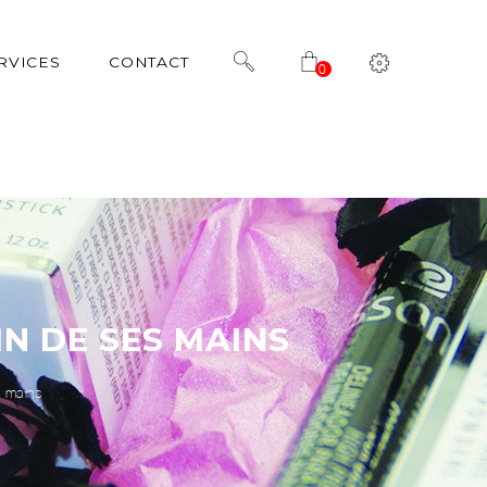
RVICES
CONTACT
0
N DE SES MAINS
s mains