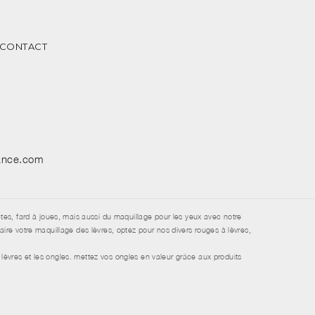
CONTACT
sance.com
tes, fard à joues, mais aussi du maquillage pour les yeux avec notre
re votre maquillage des lèvres, optez pour nos divers rouges à lèvres,
lèvres et les ongles. mettez vos ongles en valeur grâce aux produits