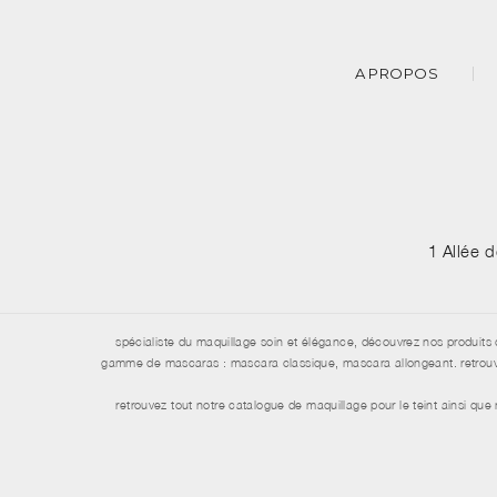
A PROPOS
1 Allée 
spécialiste du maquillage soin et élégance, découvrez nos produits 
gamme de mascaras : mascara classique, mascara allongeant. retrouvez 
retrouvez tout notre catalogue de maquillage pour le teint ainsi qu