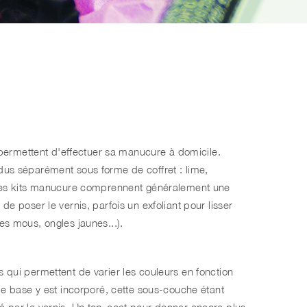
permettent d'effectuer sa manucure à domicile.
ndus séparément sous forme de coffret : lime,
s. Les kits manucure comprennent généralement une
de poser le vernis, parfois un exfoliant pour lisser
es mous, ongles jaunes...).
s qui permettent de varier les couleurs en fonction
 base y est incorporé, cette sous-couche étant
sé par le vernis. Un top-coat pour donner encore plus