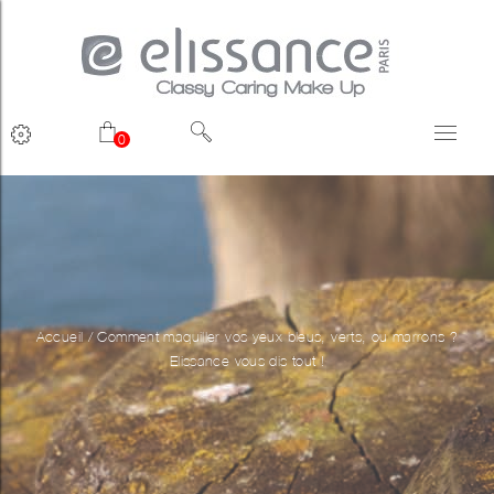
0
Accueil
/
Comment maquiller vos yeux bleus, verts, ou marrons ?
Elissance vous dis tout !