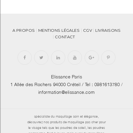
A PROPOS
MENTIONS LÉGALES
CGV
LIVRAISONS
CONTACT
Elissance Paris
1 Allée des Rochers 94000 Créteil /
Tel : 0981613780
/
information@elissance.com
spécialiste du maquillage soin et élégance,
découvrez nos produits de maquillage pas cher pour
le visage tels que les poudres de soleil, les poudres