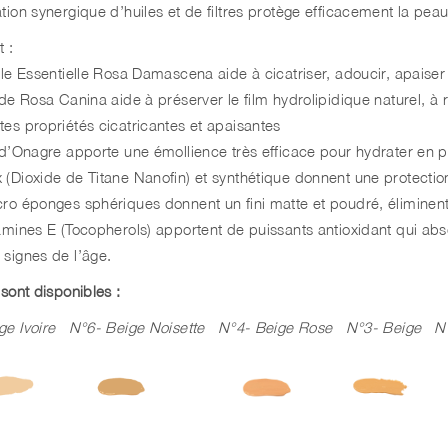
ation synergique d’huiles et de filtres protège efficacement la pe
t :
ile Essentielle Rosa Damascena aide à cicatriser, adoucir, apaiser 
 de Rosa Canina aide à préserver le film hydrolipidique naturel, à
tes propriétés cicatricantes et apaisantes
e d’Onagre apporte une émollience très efficace pour hydrater en pr
 (Dioxide de Titane Nanofin) et synthétique donnent une protecti
ro éponges sphériques donnent un fini matte et poudré, éliminent le
tamines E (Tocopherols) apportent de puissants antioxidant qui abs
 signes de l’âge.
 sont disponibles :
ige Ivoire N°6- Beige Noisette N°4- Beige Rose N°3- Beige N