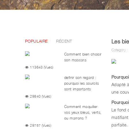
Les bie
POPULAIRE
RÉCENT
Category :
Comment bien choisir
son mascara
113643 (Vues)
Pourquoi
definir son regard :
pourquoi les sourcils
Adapté à 
sont importants
une couvr
29840 (Vues)
Pourquoi 
Comment maquiller
Le fond d
vos yeux bleus, verts,
matifiant
ou marrons ?
Elissance vous dis
parfaite.
29757 (Vues)