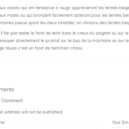
ux claires qui ont tendance à rougir apprécieront les teintes beig
aux mates ou qui bronzent facilement opteront pour les teintes be
rtaines peaux ayant les deux tonalités, on choisira des teintes beig
!
Ne pas tester le fond de teint dans le creux du poignet ou sur l
essayer directement le produit sur le bas de la mâchoire ou sur le 
e réussi c'est un fond de teint bien choisi.
ments
a Comment
il address will not be published.
*
me
Your Ema