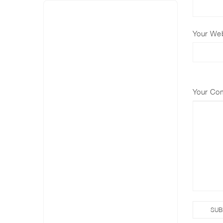
Your Web
Your Co
SUB