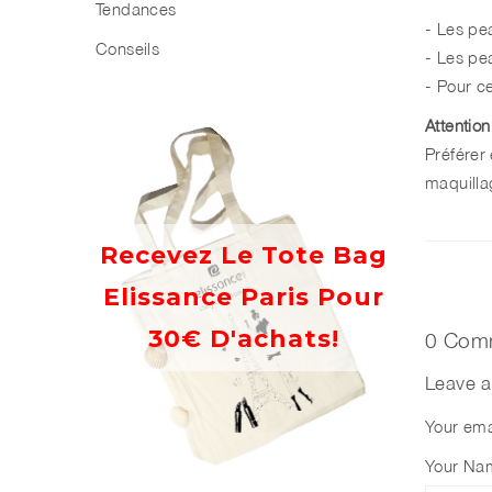
Tendances
- Les pea
Conseils
- Les pe
- Pour ce
Attention
Préférer 
maquillag
Recevez Le Tote Bag
Elissance Paris Pour
30€ D'achats!
0 Com
Leave 
Your ema
Your Na