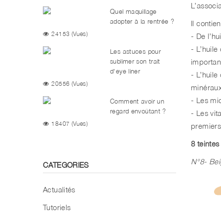
tout !
L’associ
Quel maquillage
adopter à la rentrée ?
Il contien
24153 (Vues)
- De l’hu
- L’huile
Les astuces pour
sublimer son trait
importan
d'eye liner
- L’huil
20556 (Vues)
minéraux
- Les mic
Comment avoir un
regard envoûtant ?
- Les vi
18407 (Vues)
premiers
8 teintes
N°8- Be
CATEGORIES
Actualités
Tutoriels