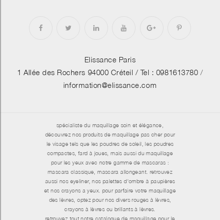
Elissance Paris
1 Allée des Rochers 94000 Créteil /
Tel : 0981613780
/
information@elissance.com
spécialiste du maquillage soin et élégance,
découvrez nos produits de maquillage pas cher pour
le visage tels que les poudres de soleil, les poudres
compactes, fard à joues, mais aussi du maquillage
pour les yeux avec notre gamme de mascaras :
mascara classique, mascara allongeant. retrouvez
aussi nos eyeliner, nos palettes d'ombre à paupières
et nos crayons a yeux. pour parfaire votre maquillage
des lèvres, optez pour nos divers rouges à lèvres,
crayons à lèvres ou brillants à lèvres.
retrouvez tout notre catalogue de maquillage pour le